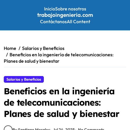
Inicio
Sobre nosotros
trabajoingenieria.com
Contáctanos
All Content
Skip
to
content
Home
Salarios y Beneficios
Beneficios en la ingeniería de telecomunicaciones:
Planes de salud y bienestar
Salarios y Beneficios
Beneficios en la ingeniería
de telecomunicaciones:
Planes de salud y bienestar
By Santiago Morales
Jul 24, 2025
No Comments