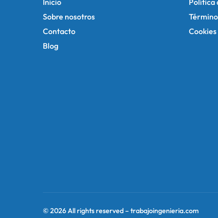
Inicio
Política
i
Sobre nosotros
Término
n
Contacto
Cookies
Blog
a
t
i
o
n
© 2026 All rights reserved –
trabajoingenieria.com