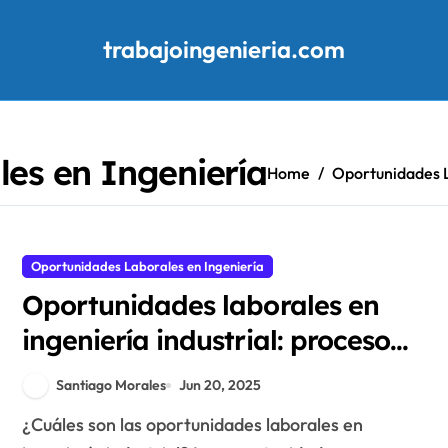
trabajoingenieria.com
es en Ingeniería
Home
Oportunidades L
Oportunidades Laborales en Ingeniería
Oportunidades laborales en
ingeniería industrial: procesos
de optimización y
Santiago Morales
Jun 20, 2025
herramientas
¿Cuáles son las oportunidades laborales en