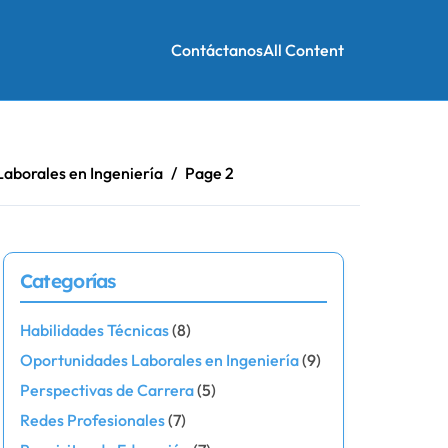
Contáctanos
All Content
aborales en Ingeniería
Page 2
Categorías
Habilidades Técnicas
(8)
Oportunidades Laborales en Ingeniería
(9)
Perspectivas de Carrera
(5)
Redes Profesionales
(7)